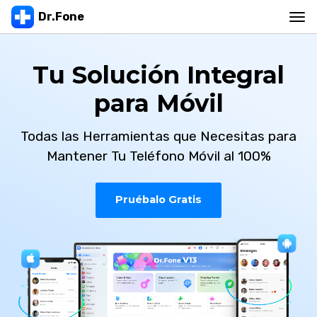
Dr.Fone
Productos
Tu Solución Integral
para Móvil
Basic
Más Productos
Transferencia
Todas las Herramientas que Necesitas para
Ubicación Virtual
Mantener Tu Teléfono Móvil al 100%
Desbloqueo & Reparación
Recuperar & Borrar
Pruébalo Gratis
Ver Toolkit Completo